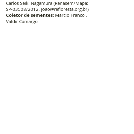
Carlos Seiki Nagamura (Renasem/Mapa:
SP-03508/2012,
joao@refloresta.org.br
)
Coletor de sementes:
Marcio Franco ,
Valdir Camargo
Instituições parceiras
Parceiros
Prefeitura Municipal de Porto Feliz
Lanxess
Fundo Nacional do Meio Ambiente
(FNMA)
Imagens